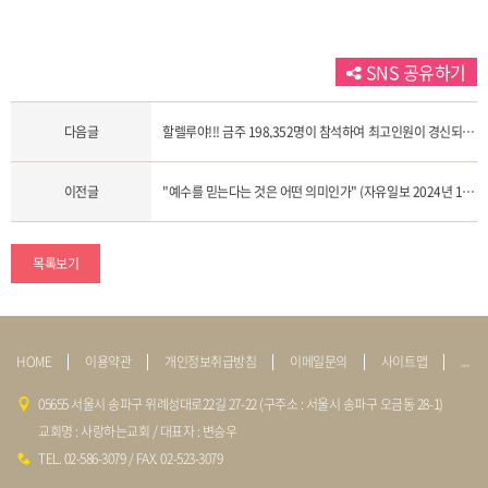
SNS 공유하기
다음글
할렐루야!!! 금주 198,352명이 참석하여 최고인원이 경신되었습니다!
이전글
"예수를 믿는다는 것은 어떤 의미인가" (자유일보 2024년 1월 24일자 기사)
목록보기
HOME
이용약관
개인정보취급방침
이메일문의
사이트맵
admin
05655 서울시 송파구 위례성대로22길 27-22 (구주소 : 서울시 송파구 오금동 28-1)
교회명 : 사랑하는교회 / 대표자 : 변승우
TEL. 02-586-3079 / FAX. 02-523-3079