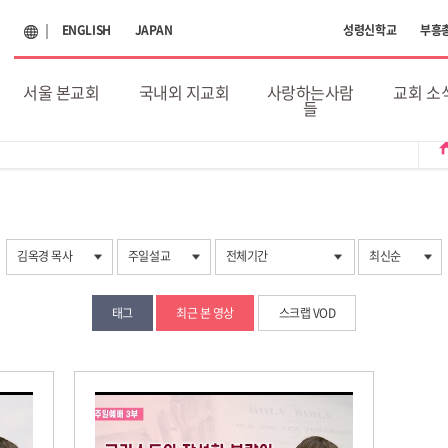
ENGLISH
JAPAN
성령신학교
부흥
서울 본교회
국내외 지교회
사랑하는사람
교회 소
들
ho
김옥경 목사
주일설교
전체기간
최신순
태그
최근 본 영상
스크랩 VOD