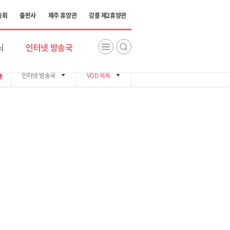
총회
출판사
제주 휴양관
강릉 제2휴양관
식
인터넷 방송국
me
인터넷 방송국
VOD 목록