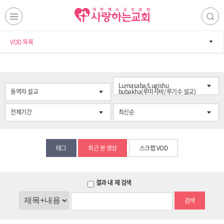
VOD 목록
Lumasaba/Lugishu
동역자 설교
bubakha(루마사바/루기수 설교)
전체기간
최신순
태그
최근 본 영상
스크랩 VOD
결과 내 재 검색
검색