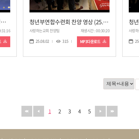
25. 8. 31. 주일 1부 예배 찬양 영상ㅣ사랑하는교회
청년부연합수련회 찬양 영상 (25. 8. 2. 오전)
:31:16
사랑하는교회 찬양팀
재생시간 : 00:30:20
사랑하
25.08.02
315
25
드
MP3다운로드
1
2
3
4
5