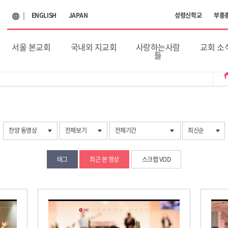
ENGLISH
JAPAN
성령신학교
부흥
서울 본교회
국내외 지교회
사랑하는사람
교회 소
들
ho
찬양 동영상
전체보기
전체기간
최신순
태그
최근 본 영상
스크랩 VOD