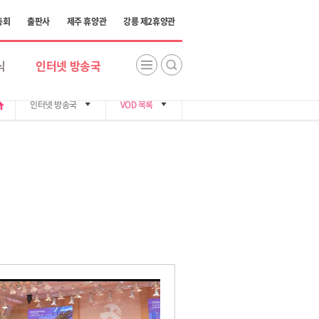
총회
출판사
제주 휴양관
강릉 제2휴양관
식
인터넷 방송국
me
인터넷 방송국
VOD 목록