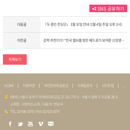
SNS 공유하기
다음글
『두 증인 전도단』 1월 모임 안내 (1월 4일 주일 오후 3시)
이전글
강력 추천!!!!!!! “천국 열쇠를 받은 베드로가 보여준 신앙생활의 로드맵!”(25. 12. 28. 주일 2부 예배, 변승우 목사)
목록보기
HOME
이용약관
개인정보취급방침
이메일문의
사이트맵
admin
05655 서울시 송파구 위례성대로22길 27-22 (구주소 : 서울시 송파구 오금동 28-1)
교회명 : 사랑하는교회 / 대표자 : 변승우
TEL. 02-586-3079 / FAX. 02-523-3079