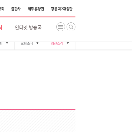
총회
출판사
제주 휴양관
강릉 제2휴양관
식
인터넷 방송국
회
교회소식
최신소식