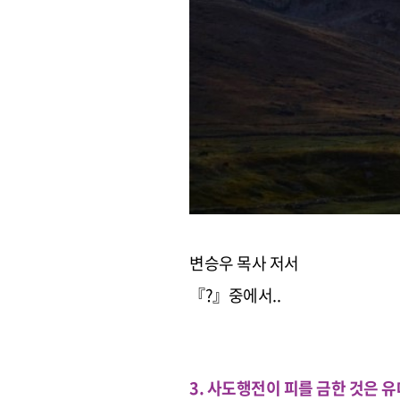
변승우 목사 저서
『?』중에서..
3. 사도행전이 피를 금한 것은