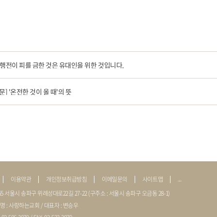
사도행전이 피를 금한 것은 유대인을 위한 것입니다.
] '온전한 것이 올 때'의 뜻
이용약관
개인정보취급방침
이메일문의
사이트맵
admin
655 서울시 송파구 위례성대로22길 27-22 (구주소 : 서울시 송파구 오금동 28-1)
명 : 사랑하는교회 / 대표자 : 변승우