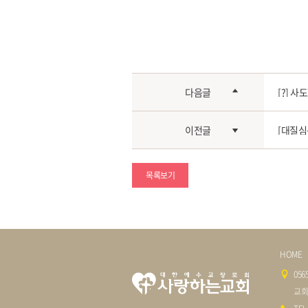
다음글
[?] 
이전글
[대질심문
목록보기
HOME
05
교회