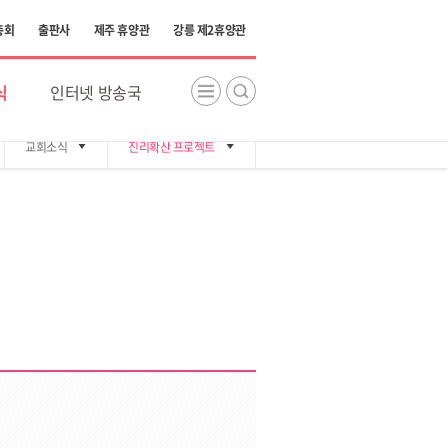
총회
출판사
제주 휴양관
강릉 제2휴양관
식
인터넷 방송국
교회소식
진리확산 프로젝트