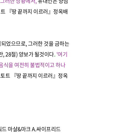
 그러한 상황에서
,
유대인은 양심
토트 『땅 끝까지 이르러』정옥배
립되었으므로, 그러한 것을 금하는
 28절)
양보가 될것이다
.
'여기
 음식을 여전히 불법적이고 하나
스토트 『땅 끝까지 이르러』정옥
워드 마샬&마크 A.싸이프리드