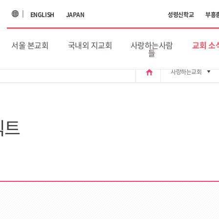
ENGLISH
JAPAN
성령신학교
부흥
서울 본교회
국내외 지교회
사랑하는사람
교회 소
들
home
사랑하는교회
젝트